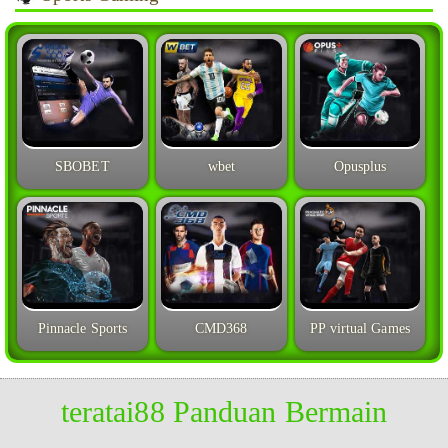
SBOBET
wbet
Opusplus
Pinnacle Sports
CMD368
PP virtual Games
teratai88 Panduan Bermain