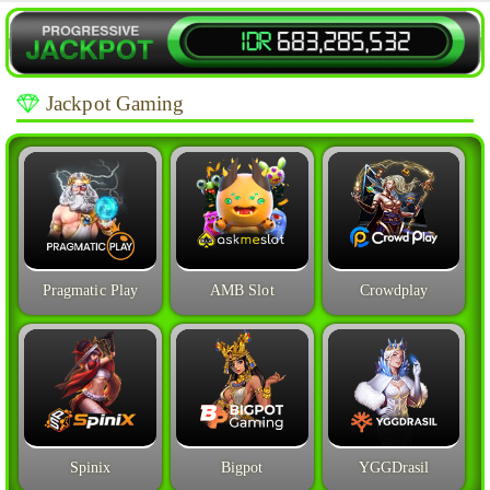
Jackpot Gaming
Pragmatic Play
AMB Slot
Crowdplay
Spinix
Bigpot
YGGDrasil