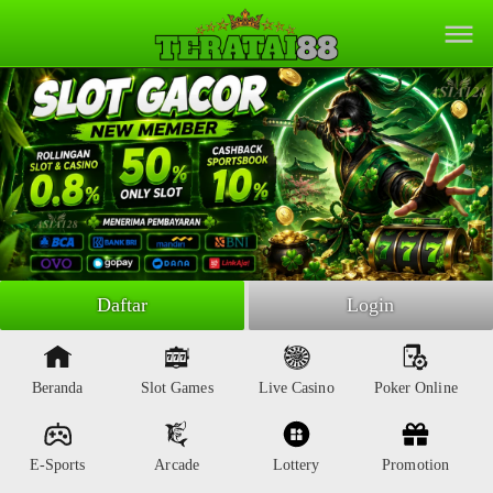
Tentang Kami
Author
Panduan Bermain
F.A.Q
Daftar
Login
Beranda
Slot Games
Live Casino
Poker Online
E-Sports
Arcade
Lottery
Promotion